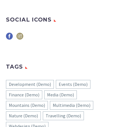
gravida nibh vel velit
auctor aliquet. Aenean
sollicitudin, lorem quis
SOCIAL ICONS
bibendum auctor, nisi elit
consequat ipsum, nec
sagittis sem nibh id elit.
TAGS
Development (Demo)
Events (Demo)
Finance (Demo)
Media (Demo)
Mountains (Demo)
Multimedia (Demo)
Nature (Demo)
Travelling (Demo)
Webdesign (Demo)