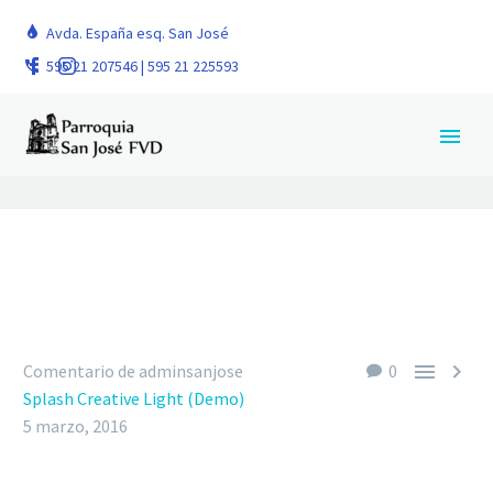
Avda. España esq. San José
BLOG POST
+ LEFT SIDEBAR
595 21 207546 | 595 21 225593


Comentario de adminsanjose
0
Splash Creative Light (Demo)
5 marzo, 2016