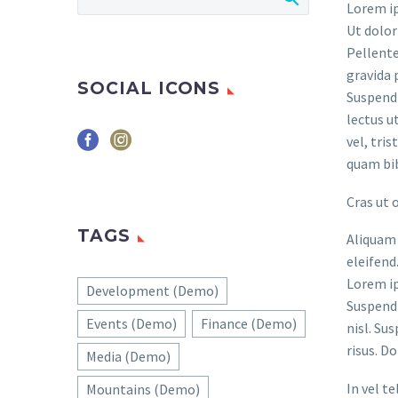
Lorem ip
Ut dolor
Pellente
gravida 
SOCIAL ICONS
Suspendi
lectus u
vel, tri
quam bi
Cras ut 
TAGS
Aliquam 
eleifend
Lorem ip
Development (Demo)
Suspendi
Events (Demo)
Finance (Demo)
nisl. Su
risus. D
Media (Demo)
In vel t
Mountains (Demo)