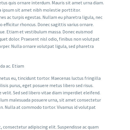
etus quis ornare interdum. Mauris sit amet urna diam.
a ipsum sit amet nibh molestie porttitor.
s ac turpis egestas. Nullam eu pharetra ligula, nec
o efficitur rhoncus. Donec sagittis varius ornare.
ugue. Etiam et vestibulum massa. Donec euismod
uet dolor. Praesent nisl odio, finibus non volutpat
orper. Nulla ornare volutpat ligula, sed pharetra
ada ac. Etiam
metus eu, tincidunt tortor. Maecenas luctus fringilla
lisis purus, eget posuere metus libero sed risus.
velit. Sed sed libero vitae diam imperdiet eleifend.
bulum malesuada posuere urna, sit amet consectetur
an. Nulla at commodo tortor. Vivamus id volutpat
t, consectetur adipiscing elit. Suspendisse ac quam