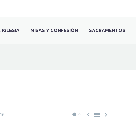
IGLESIA
MISAS Y CONFESIÓN
SACRAMENTOS



016
0