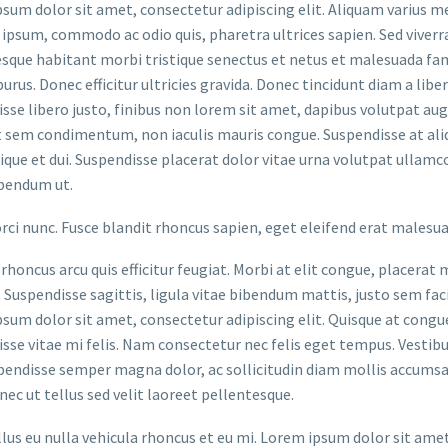
sum dolor sit amet, consectetur adipiscing elit. Aliquam varius m
 ipsum, commodo ac odio quis, pharetra ultrices sapien. Sed viverr
sque habitant morbi tristique senectus et netus et malesuada fame
purus. Donec efficitur ultricies gravida. Donec tincidunt diam a liber
sse libero justo, finibus non lorem sit amet, dapibus volutpat a
t sem condimentum, non iaculis mauris congue. Suspendisse at aliq
stique et dui. Suspendisse placerat dolor vitae urna volutpat ullamc
bendum ut.
orci nunc. Fusce blandit rhoncus sapien, eget eleifend erat malesu
rhoncus arcu quis efficitur feugiat. Morbi at elit congue, placerat 
. Suspendisse sagittis, ligula vitae bibendum mattis, justo sem faci
sum dolor sit amet, consectetur adipiscing elit. Quisque at congue 
sse vitae mi felis. Nam consectetur nec felis eget tempus. Vesti
spendisse semper magna dolor, ac sollicitudin diam mollis accums
onec ut tellus sed velit laoreet pellentesque.
ellus eu nulla vehicula rhoncus et eu mi. Lorem ipsum dolor sit ame