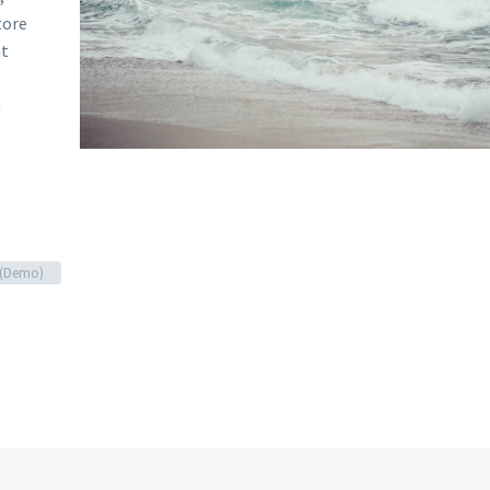
tore
nt
a
g (Demo)