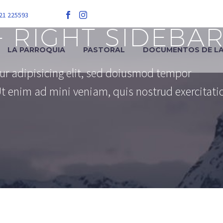
 21 225593
+ RIGHT SIDEBA
LA PARROQUIA
PASTORAL
DOCUMENTOS DE LA 
ur adipisicing elit, sed doiusmod tempor
Ut enim ad mini veniam, quis nostrud exercitati