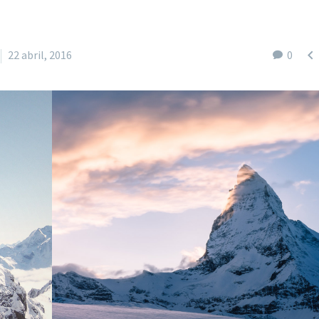

22 abril, 2016
0