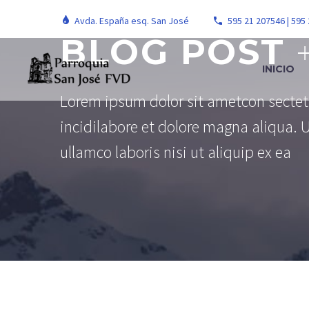
Avda. España esq. San José
595 21 207546 | 595
BLOG POST
INICIO
Lorem ipsum dolor sit ametcon sectet
incidilabore et dolore magna aliqua. 
ullamco laboris nisi ut aliquip ex ea