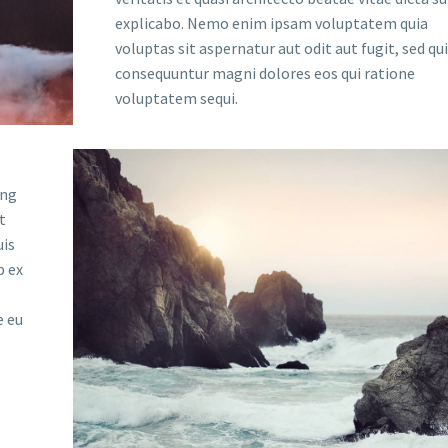
explicabo. Nemo enim ipsam voluptatem quia
voluptas sit aspernatur aut odit aut fugit, sed qu
consequuntur magni dolores eos qui ratione
voluptatem sequi.
ing
t
uis
p ex
e eu
,