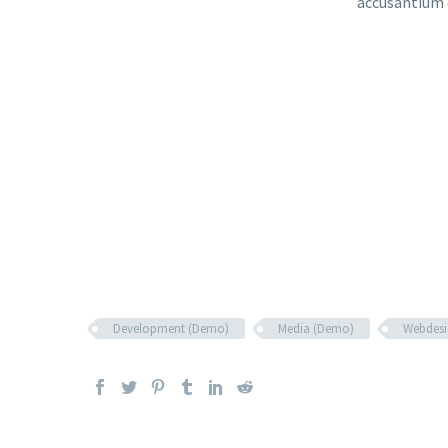
accusantium
Development (Demo)
Media (Demo)
Webdesi