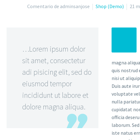
Comentario de adminsanjose
Shop (Demo)
21 m
…Lorem ipsum dolor
sit amet, consectetur
magna aliqua
adi pisicing elit, sed do
quis nostrud 
nisi ut aliqu
eiusmod tempor
Duis aute iru
incididunt ut labore et
voluptate vel
nulla pariatu
dolore magna aliqua.
cupidatat non
officia deser
laborum. Sed 
iste natus er