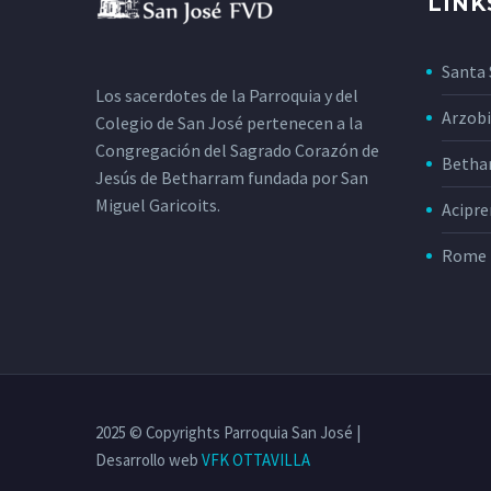
LINK
bibendum auctor, nisi elit
100% width Galleries
consequat ipsum, nec
Post (Demo)
sagittis sem nibh id elit.
Lorem Ipsum. Proin
16 Sep 2014
Santa 
Duis sed odio sit amet
gravida nibh vel velit
Los sacerdotes de la Parroquia y del
nibh vulputate cursus a
auctor aliquet. Aenean
Arzobi
Colegio de San José pertenecen a la
sit amet mauris. Morbi
sollicitudin, lorem quis
Congregación del Sagrado Corazón de
Betha
accumsan ipsum velit.
bibendum auctor, nisi elit
Jesús de Betharram fundada por San
Nam nec tellus a odio
consequat ipsum, nec
Miguel Garicoits.
Acipre
tincidunt auctor a ornare
sagittis sem nibh id elit
odio. Sed non mauris
Rome 
vitae erat consequat
auctor eu in elit.
2025 © Copyrights Parroquia San José |
Desarrollo web
VFK
OTTAVILLA