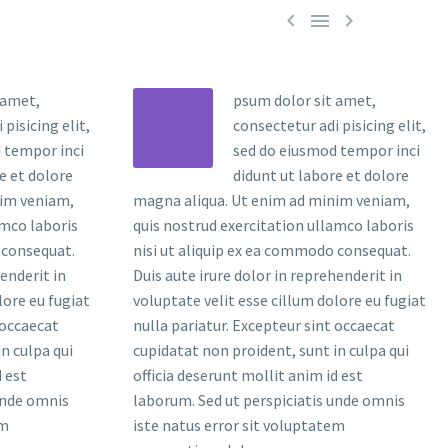



 amet,
psum dolor sit amet,
pisicing elit,
consectetur adi pisicing elit,
 tempor inci
sed do eiusmod tempor inci
e et dolore
didunt ut labore et dolore
nim veniam,
magna aliqua. Ut enim ad minim veniam,
amco laboris
quis nostrud exercitation ullamco laboris
 consequat.
nisi ut aliquip ex ea commodo consequat.
henderit in
Duis aute irure dolor in reprehenderit in
lore eu fugiat
voluptate velit esse cillum dolore eu fugiat
 occaecat
nulla pariatur. Excepteur sint occaecat
n culpa qui
cupidatat non proident, sunt in culpa qui
d est
officia deserunt mollit anim id est
unde omnis
laborum. Sed ut perspiciatis unde omnis
em
iste natus error sit voluptatem