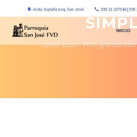
Avda. España esq. San José
595 21 207546 | 595
SIMP
INICIO
Lorem Ipsum. Proin gravida nibh v