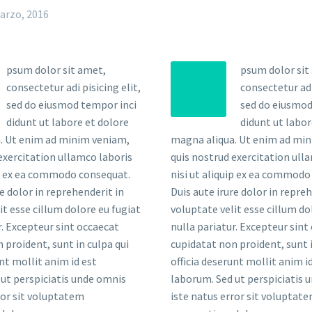
arzo, 2016
psum dolor sit amet,
psum dolor sit
consectetur adi pisicing elit,
consectetur adi 
sed do eiusmod tempor inci
sed do eiusmod
didunt ut labore et dolore
didunt ut labor
. Ut enim ad minim veniam,
magna aliqua. Ut enim ad mi
exercitation ullamco laboris
quis nostrud exercitation ull
ip ex ea commodo consequat.
nisi ut aliquip ex ea commodo
re dolor in reprehenderit in
Duis aute irure dolor in repre
it esse cillum dolore eu fugiat
voluptate velit esse cillum do
r. Excepteur sint occaecat
nulla pariatur. Excepteur sint
 proident, sunt in culpa qui
cupidatat non proident, sunt i
unt mollit anim id est
officia deserunt mollit anim i
ut perspiciatis unde omnis
laborum. Sed ut perspiciatis 
ror sit voluptatem
iste natus error sit voluptat