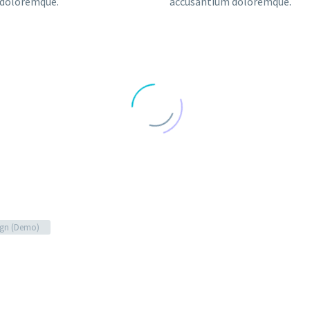
 doloremque.
accusantium doloremque.
gn (Demo)