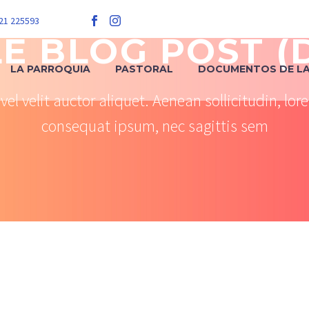
 21 225593
LE BLOG POST (
LA PARROQUIA
PASTORAL
DOCUMENTOS DE LA 
el velit auctor aliquet. Aenean sollicitudin, lor
consequat ipsum, nec sagittis sem